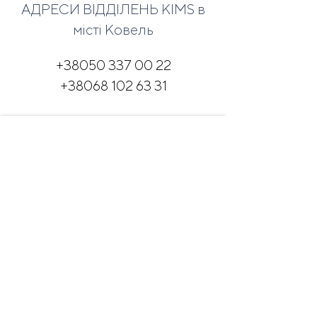
АДРЕСИ ВІДДІЛЕНЬ KIMS в
місті Ковель
+38050 337 00 22
+38068 102 63 31
Центральний район
бульвар Лесі Українки, 14
ТЦ "Браун"
Щодня
10:00 - 18:00
НАМ ДОВІРЯЮТЬ