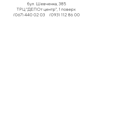
бул. Шевченка, 385
ТРЦ "ДЕПОт центр", 1 поверх
(067) 440 02 03
(093) 112 86 00
щодня 09:00 - 20:00
Калиновий район
ТРЦ «Дніпро Плаза» 1 пов.,
вул. Припортова, 34
(067) 472 64 39
щодня 09:00 - 20:00
НАМ ДОВІРЯЮТЬ