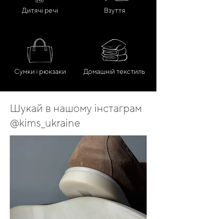
Дитячі речі
Взуття
Сумки і рюкзаки
Домашній текстиль
Шукай в нашому інстаграм
@kims_ukraine