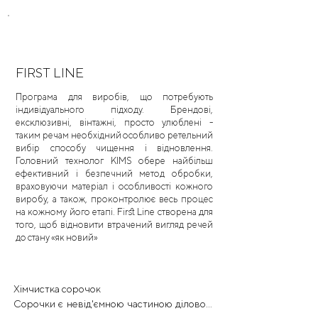
FIRST LINE
Програма для виробів, що потребують
індивідуального підходу. Брендові,
ексклюзивні, вінтажні, просто улюблені -
таким речам необхідний особливо ретельний
вибір способу чищення і відновлення.
Головний технолог KIMS обере найбільш
ефективний і безпечний метод обробки,
враховуючи матеріал і особливості кожного
виробу, а також, проконтролює весь процес
на кожному його етапі. First Line створена для
того, щоб відновити втрачений вигляд речей
до стану «як новий»
Хімчистка сорочок

Сорочки є невід'ємною частиною ділового 