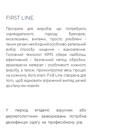
FIRST LINE
Програма для виробів, що потребують
індивідуального підходу. Брендові,
ексклюзивні, вінтажні, просто улюблені -
таким речам необхідний особливо ретельний
вибір способу чищення і відновлення.
Головний технолог KIMS обере найбільш
ефективний і безпечний метод обробки,
враховуючи матеріал і особливості кожного
виробу, а також, проконтролює весь процес
на кожному його етапі. First Line створена для
того, щоб відновити втрачений вигляд речей
до стану «як новий»
У період епідемії вірусних або 
дерматологічних захворювань потрібна 
дезінфекція одягу на професійному рівні. 
Дезінфекція одягу складається з комплексу 