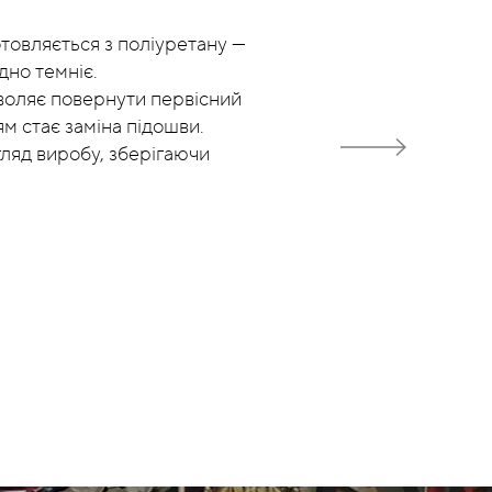
отовляється з поліуретану —
дно темніє.
воляє повернути первісний
м стає заміна підошви.
ляд виробу, зберігаючи