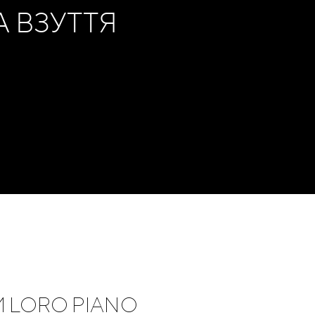
 ВЗУТТЯ
Буча
Бровари
о-Франківськ
Вінниця
Сміла
Золотоноша
Рівне
Кривий Ріг
И LORO PIANO