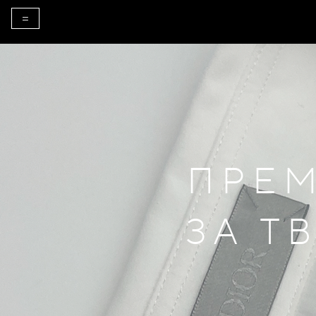
=
ПРЕМ
ЗА Т